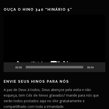
OUÇA O HINO 340 “HINÁRIO 5”
Tocador
de
vídeo
00:00
06:04
ENVIE SEUS HINOS PARA NÓS
A paz de Deus à todos, Deus abençoe pela visita e não
esqueça, tem
Cds de hinos
gravados? mande para nós que
serão todos postados aqui no
Site
gratuitamente e
compartilhado com toda a irmandade.