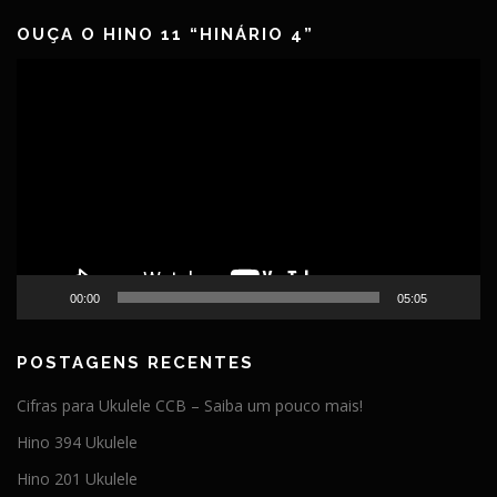
OUÇA O HINO 11 “HINÁRIO 4”
Tocador
de
vídeo
00:00
05:05
POSTAGENS RECENTES
Cifras para Ukulele CCB – Saiba um pouco mais!
Hino 394 Ukulele
Hino 201 Ukulele