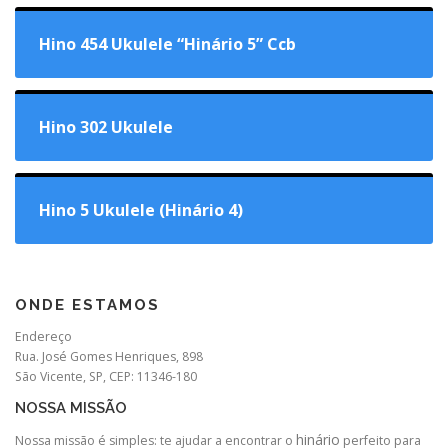
Hino 454 Ukulele “Hinário 5” Ccb
Hino 302 Ukulele
Hino 5 Ukulele (Hinário 4)
ONDE ESTAMOS
Endereço
Rua. José Gomes Henriques, 898
São Vicente, SP, CEP: 11346-180
NOSSA MISSÃO
hinário
Nossa missão é simples: te ajudar a encontrar o
perfeito para