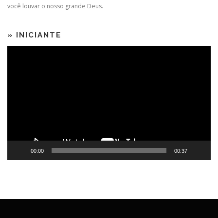
você louvar o nosso grande Deus.
» INICIANTE
Tocador
de
vídeo
00:00
00:37