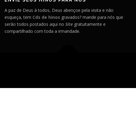
A paz de Deus à todos, Deus abençoe pela visita e não
esqueça, tem
Cds de hinos
gravados? mande para nós que
serão todos postados aqui no
Site
gratuitamente e
compartilhado com toda a irmandade.
Copyright © 2026 Ccb Ukulele
–
Tema
OnePress
por
FameThemes