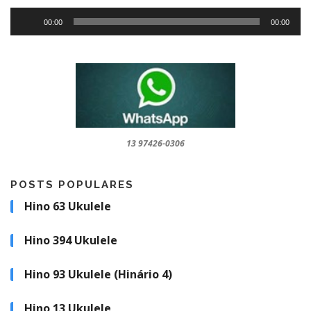
To
00:00
00:00
de
áu
13 97426-0306
POSTS POPULARES
Hino 63 Ukulele
Hino 394 Ukulele
Hino 93 Ukulele (Hinário 4)
Hino 13 Ukulele