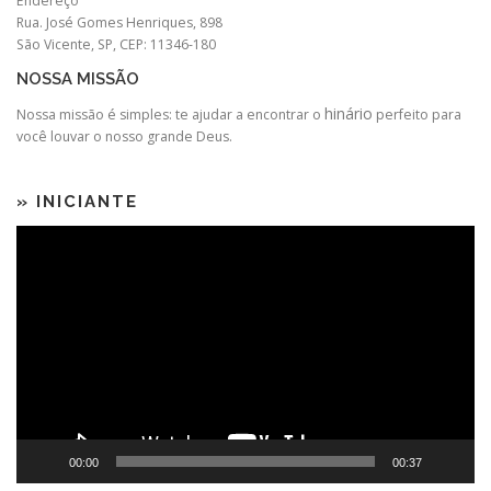
Endereço
Rua. José Gomes Henriques, 898
São Vicente, SP, CEP: 11346-180
NOSSA MISSÃO
hinário
Nossa missão é simples: te ajudar a encontrar o
perfeito para
você louvar o nosso grande Deus.
» INICIANTE
Tocador
de
vídeo
00:00
00:37