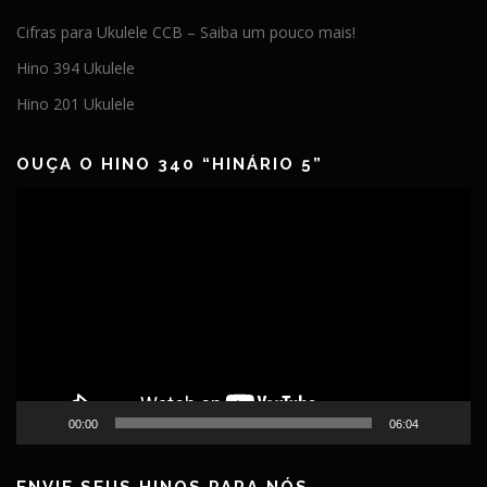
Cifras para Ukulele CCB – Saiba um pouco mais!
Hino 394 Ukulele
Hino 201 Ukulele
OUÇA O HINO 340 “HINÁRIO 5”
Tocador
de
vídeo
00:00
06:04
ENVIE SEUS HINOS PARA NÓS