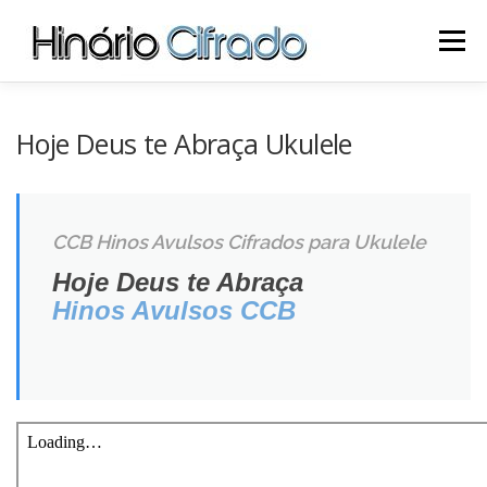
Pular
para
Menu
o
conteúdo
INÍCIO
SITE
CIFRAS CCB
UKULELE CCB
Hoje Deus te Abraça Ukulele
LOJA
SOBRE NÓS
CONTATO
CCB Hinos Avulsos Cifrados para Ukulele
Hoje Deus te Abraça
Hinos Avulsos CCB