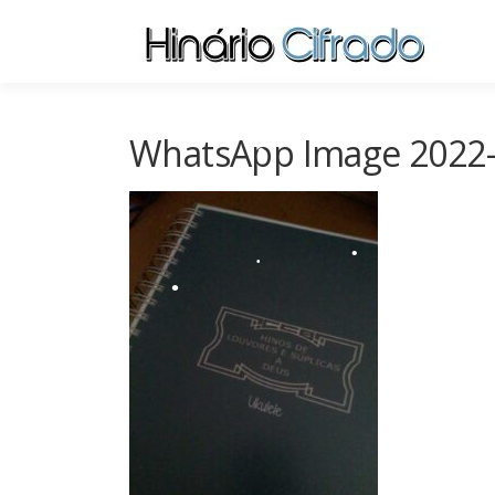
•
Pular
•
para
•
o
conteúdo
•
WhatsApp Image 2022-0
•
•
•
•
•