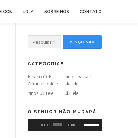
E CCB
LOJA
SOBRE NÓS
CONTATO
•
Pesquisar
•
por:
CATEGORIAS
•
•
Hinário CCB
hinos avulsos
•
Cifrado Ukulele
ukulele
•
hinos ukulele
ukulele
•
O SENHOR NÃO MUDARÁ
Tocador
Use
00:00
00:00
de
as
áudio
setas