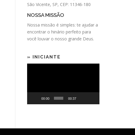
São Vicente, SP, CEP: 11346-180
NOSSA MISSÃO
Nossa missão é simples: te ajudar a
encontrar o
hinário
perfeito para
você louvar o nosso grande Deus.
» INICIANTE
Tocador
de
vídeo
00:00
00:37