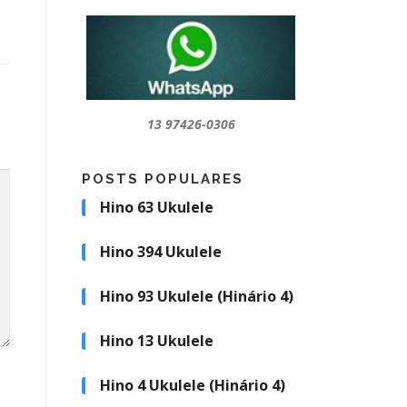
para
cima
•
ou
para
baixo
para
13 97426-0306
aumentar
ou
POSTS POPULARES
diminuir
o
Hino 63 Ukulele
volume.
Hino 394 Ukulele
Hino 93 Ukulele (Hinário 4)
Hino 13 Ukulele
Hino 4 Ukulele (Hinário 4)