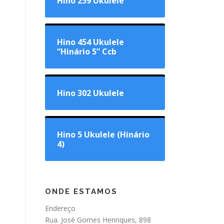
Hino 259 Ukulele
Hino 454 Ukulele
“Hinário 5” Ccb
Hino 302 Ukulele
Hino 5 Ukulele (Hinário
4)
ONDE ESTAMOS
Endereço
Rua. José Gomes Henriques, 898