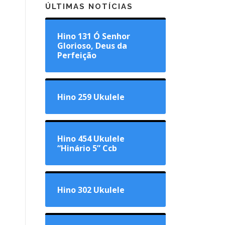
ÚLTIMAS NOTÍCIAS
Hino 131 Ó Senhor
Glorioso, Deus da
Perfeição
Hino 259 Ukulele
Hino 454 Ukulele
“Hinário 5” Ccb
Hino 302 Ukulele