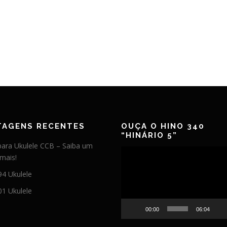
TAGENS RECENTES
OUÇA O HINO 340
“HINÁRIO 5”
 para Ukulele CCB – Saiba um
Tocador
mais!
de
94 Ukulele
vídeo
01 Ukulele
00:00
06:04