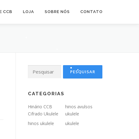
•
E CCB
LOJA
SOBRE NÓS
CONTATO
•
•
•
•
Pesquisar
por:
•
•
•
•
CATEGORIAS
•
Hinário CCB
hinos avulsos
Cifrado Ukulele
ukulele
•
hinos ukulele
ukulele