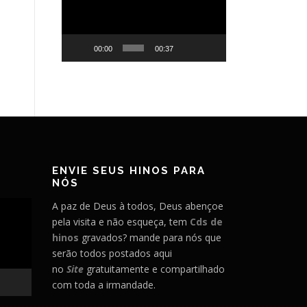
vídeo
00:00
00:37
ENVIE SEUS HINOS PARA
NÓS
A paz de Deus à todos, Deus abençoe
pela visita e não esqueça, tem
Cds de
hinos
gravados? mande para nós que
serão todos postados aqui
no
Site
gratuitamente e compartilhado
com toda a irmandade.