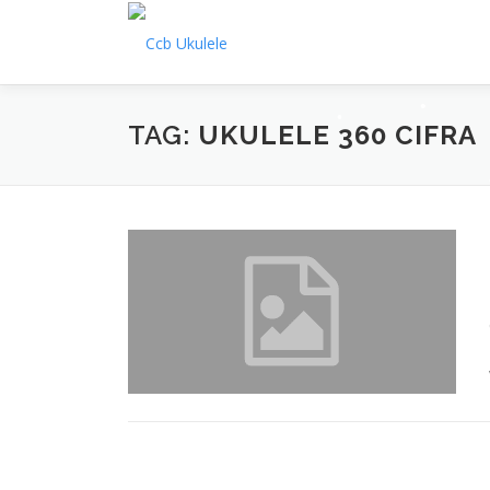
Pular
para
•
o
•
conteúdo
•
•
TAG:
UKULELE 360 CIFRA
•
•