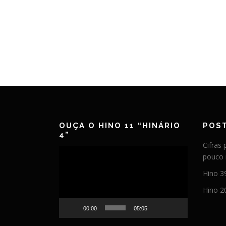
OUÇA O HINO 11 “HINÁRIO
POS
4”
Cifras
Tocador
pouco 
de
Hino 3
vídeo
Hino 2
00:00
05:05