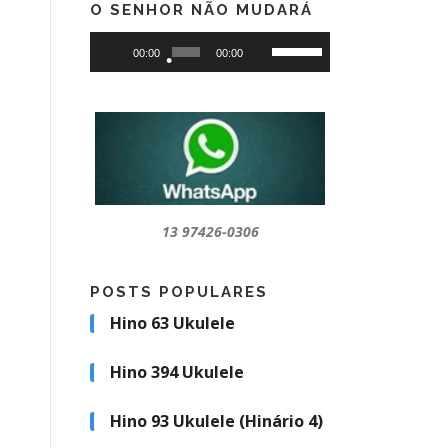
O SENHOR NÃO MUDARÁ
Tocador
Use
00:00
00:00
de
as
•
áudio
setas
para
cima
ou
•
para
baixo
•
para
•
13 97426-0306
aumentar
ou
•
POSTS POPULARES
diminuir
o
Hino 63 Ukulele
volume.
Hino 394 Ukulele
Hino 93 Ukulele (Hinário 4)