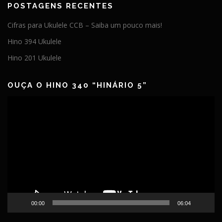
POSTAGENS RECENTES
Cifras para Ukulele CCB – Saiba um pouco mais!
Hino 394 Ukulele
Hino 201 Ukulele
OUÇA O HINO 340 “HINÁRIO 5”
Tocador
de
vídeo
00:00
06:04