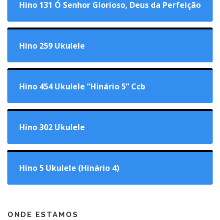
Hino 131 Ó Senhor Glorioso, Deus da Perfeição
Hino 259 Ukulele
Hino 454 Ukulele “Hinário 5” Ccb
Hino 302 Ukulele
Hino 5 Ukulele (Hinário 4)
ONDE ESTAMOS