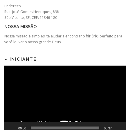
Endereço
Rua. José Gomes Henriques, 898
São Vicente, SP, CEP: 11346-180
NOSSA MISSÃO
hinário
Nossa missão é simples: te ajudar a encontrar o
perfeito para
você louvar o nosso grande Deus.
» INICIANTE
Tocador
de
vídeo
00:00
00:37