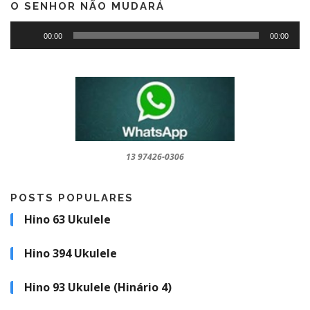
O SENHOR NÃO MUDARÁ
Tocador
00:00
00:00
de
áudio
13 97426-0306
POSTS POPULARES
Hino 63 Ukulele
Hino 394 Ukulele
Hino 93 Ukulele (Hinário 4)