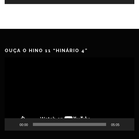
OUÇA O HINO 11 “HINÁRIO 4”
Tocador
de
vídeo
00:00
05:05