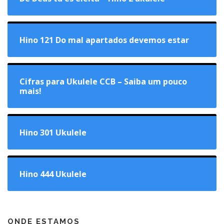
Hino 121 Do mal apartados devemos estar
Cifras para Ukulele CCB – Saiba um pouco
mais!
Hino 301 Ukulele
Hino 444 Ukulele
ONDE ESTAMOS