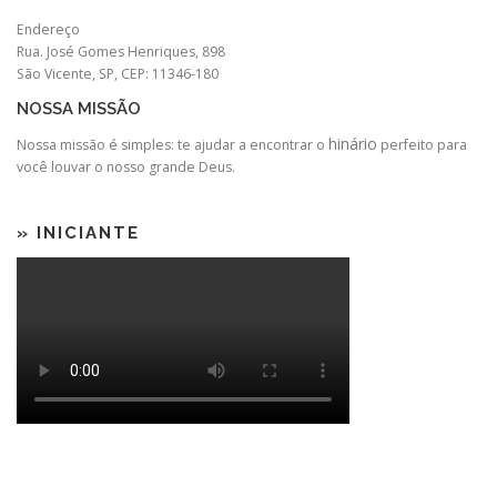
Endereço
Rua. José Gomes Henriques, 898
São Vicente, SP, CEP: 11346-180
NOSSA MISSÃO
hinário
Nossa missão é simples: te ajudar a encontrar o
perfeito para
você louvar o nosso grande Deus.
» INICIANTE