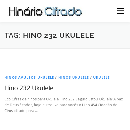
Pular
para
Menu
o
conteúdo
INÍCIO
SITE
CIFRAS CCB
UKULELE CCB
TAG:
HINO 232 UKULELE
LOJA
SOBRE NÓS
CONTATO
HINOS AVULSOS UKULELE
/
HINOS UKULELE
/
UKULELE
Hino 232 Ukulele
Ccb Cifras de hinos para Ukulele Hino 232 Seguro Estou ‘Ukulele’ A paz
de Deus à todos, hoje eu trouxe para vocês o Hino 454 Cidadão do
Céus cifrado para …