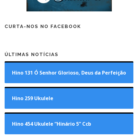
CURTA-NOS NO FACEBOOK
ÚLTIMAS NOTÍCIAS
Hino 131 Ó Senhor Glorioso, Deus da Perfeição
Hino 259 Ukulele
Hino 454 Ukulele “Hinário 5” Ccb