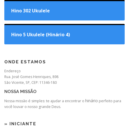
Hino 302 Ukulele
Hino 5 Ukulele (Hinário 4)
ONDE ESTAMOS
Endereço
Rua. José Gomes Henriques, 898
São Vicente, SP, CEP: 11346-180
NOSSA MISSÃO
hinário
Nossa missão é simples: te ajudar a encontrar o
perfeito para
você louvar o nosso grande Deus.
» INICIANTE