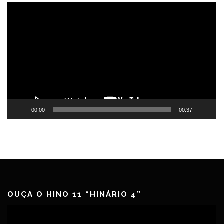
Tocador
de
vídeo
00:00
00:37
OUÇA O HINO 11 “HINÁRIO 4”
Tocador
de