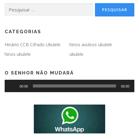
Pesquisar
por:
CATEGORIAS
Hinário CCB Cifrado Ukulele
hinos avulsos ukulele
hinos ukulele
ukulele
O SENHOR NÃO MUDARÁ
Tocador
00:00
00:00
de
áudio