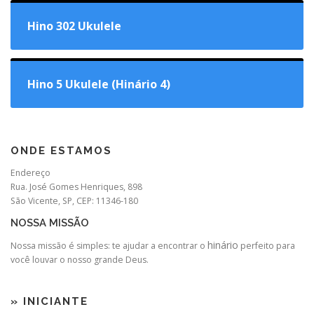
Hino 302 Ukulele
Hino 5 Ukulele (Hinário 4)
ONDE ESTAMOS
Endereço
Rua. José Gomes Henriques, 898
São Vicente, SP, CEP: 11346-180
NOSSA MISSÃO
hinário
Nossa missão é simples: te ajudar a encontrar o
perfeito para
você louvar o nosso grande Deus.
» INICIANTE