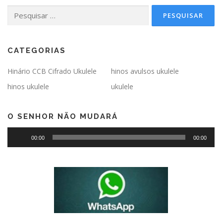
Pesquisar
por:
CATEGORIAS
Hinário CCB Cifrado Ukulele
hinos avulsos ukulele
hinos ukulele
ukulele
O SENHOR NÃO MUDARÁ
Tocador
00:00
00:00
de
áudio