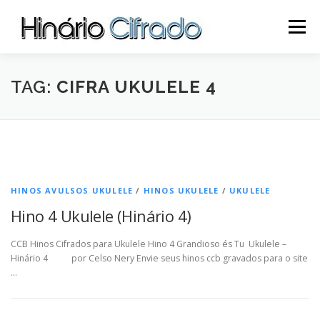
Pular
para
Menu
o
conteúdo
INÍCIO
SITE
CIFRAS CCB
UKULELE CCB
TAG:
CIFRA UKULELE 4
LOJA
SOBRE NÓS
CONTATO
HINOS AVULSOS UKULELE
/
HINOS UKULELE
/
UKULELE
Hino 4 Ukulele (Hinário 4)
CCB Hinos Cifrados para Ukulele Hino 4 Grandioso és Tu Ukulele –
Hinário 4 por Celso Nery Envie seus hinos ccb gravados para o site
…