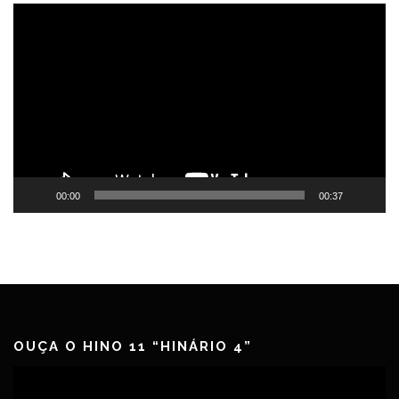
Tocador
de
vídeo
00:00
00:37
OUÇA O HINO 11 “HINÁRIO 4”
Tocador
de