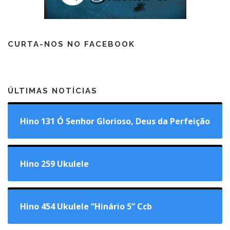
CURTA-NOS NO FACEBOOK
ÚLTIMAS NOTÍCIAS
Hino 131 Ó Senhor Glorioso, Deus da Perfeição
Hino 259 Ukulele
Hino 454 Ukulele “Hinário 5” Ccb